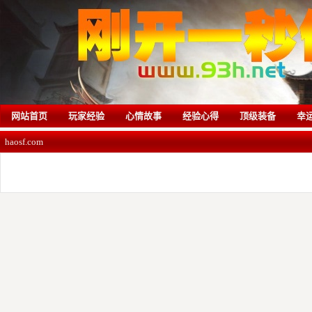
网站首页
玩家经验
心情故事
经验心得
顶级装备
幸
haosf.com