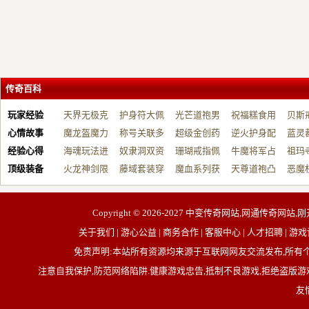
传奇百科
玩家经验
天界无极克
护身符大佩
光芒道袍男
祝福糕食用
贝斯
心情故事
制…
魔龙盔魔力
戴…
称号关联多
战…
超级金创药
帮…
逆火护身配
开…
蓝灵
经验心得
增…
海魂玩法进
元…
奴隶洞双资
带…
珊瑚戒指佩
祝…
牛魔将军占
台…
祖玛
顶级装备
阶…
火龙神剑限
源…
藤域套装穿
戴…
魔血系列获
占…
天尊道袍凸
动…
恶魔
制…
戴…
取…
显…
有…
Copyright © 2026-2027
中变传奇网站,网通传奇网站,刚
关于我们 | 游心公益 | 商务合作 | 客服中心 | 人才招聘
免责声明:本站所有资源均来源于互联网网友交流发布,所
注意自我保护,防范网络陷阱.健康游戏忠告,抵制不良游戏,拒绝盗版游戏
友