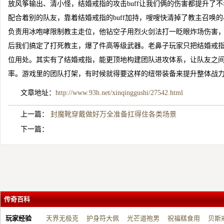
放风筝输出、清小怪，结婚戒指的攻击buff让我们俩的伤害都提升了
配合着别的队友，靠着结婚戒指的buff加持，嗖嗖快清掉了教主召唤
负责用冰咆哮限制教主走位，他钻空子用烈火剑法打一眨眼炸场伤害
后我们搞定了打死教主，爆了件高等级武器。老鼻子玩家只把结婚戒
位用处。其实有了结婚戒指，能更顶地构建团队进攻体系，让队友之
率。游戏里的团队打架，有时候就得要这样的纽带装备来提升整体战
文章地址：
http://www.93h.net/xinqinggushi/27542.html
上一篇：
封魔靴穿戴做好万全准备扛得住各类场景
下一篇：
传奇百科
玩家经验
天界无极克
护身符大佩
光芒道袍男
祝福糕食用
贝斯