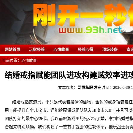
网站首页
玩家经验
心情故事
经验心得
顶级装备
幸
当前位置：
心情故事
结婚戒指赋能团队进攻构建贼效率进
文章作者：
网页私服
发布时间：2026-5-30 1:
结婚戒指这道具，不只是代表着爱情的信物，金色的戒身镶嵌着红
用，能提升自个儿攻击，还能给配偶或组队队友加攻击buff。并且可
团队打架的最中心纽带。我以前跟游戏里的兄弟结了婚，拿到结婚戒指
合起来特别顺畅。我们构建了一套有手就会的进攻体系，他玩战士负