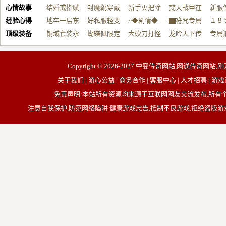
心情故事
制…
结婚戒指赋
戴…
封魔靴穿戴
战…
新手火把除
帮…
梵天战甲在
开…
新服
经验心得
能…
地牢一层东
做…
好私服轻变
魔…
~◆剧情◆
手…
▇符咒专属
１８
顶级装备
用…
铜域套装永
微…
蝴蝶佩限定
无…
大砍刀打怪
＜…
龙吟天下传
血…
专属
久…
规…
全…
奇…
器…
Copyright © 2026-2027
中变传奇网站,网通传奇网站,刚
关于我们 | 游心公益 | 商务合作 | 客服中心 | 人才招聘
免责声明:本站所有资源均来源于互联网网友交流发布,所
注意自我保护,防范网络陷阱.健康游戏忠告,抵制不良游戏,拒绝盗版游戏