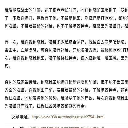
我后期玩战士的时候，花了很老老长时间，才在封魔矿区爆到了一双
了一眼看穿提升，觉得有了他，不管是跑图、刷怪还是打BOSS，都
何准备，不带着管够的补给，也不了解场景特点，经常因为没备好，
有一次，我穿戴封魔靴，没带多少超级金创药，就独自去闯黑暗秘境，
害击中，血量骤降，可身边没有补给，只能凑活支撑，最终被BOSS
次，我穿戴封魔靴跑图，没了解路线特点，误入怪物堆一堆区域，因
死。
身边的玩家告诉我，封魔靴虽能提升移动速度和防御，但不能不当回
齐全的准备，穿戴他出门前，要带着管够的补给，了解场景特点，预
得住准备，才能发挥他的优势。我听从了他的建议，每次穿戴封魔靴
为没备好而栽了，扛得住各类场景都游刃有余。
文章地址：
http://www.93h.net/xinqinggushi/27541.html