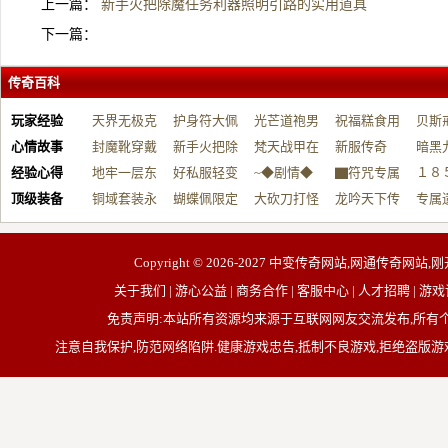
上一篇：
新手火把除魔任务利器照明引路的实用道具
下一篇：
传奇百科
玩家经验
天界无极克
护身符大佩
光芒道袍男
祝福糕食用
贝斯
心情故事
制…
封魔靴穿戴
戴…
新手火把除
战…
梵天战甲在
帮…
新服传奇
开…
暗黑
经验心得
做…
地牢一层东
魔…
好私服轻变
手…
~◆剧情◆
▇符咒专属
１８
顶级装备
用…
铜域套装永
微…
蝴蝶佩限定
无…
大砍刀打怪
＜…
龙吟天下传
血…
专属
久…
规…
全…
奇…
器…
Copyright © 2026-2027
中变传奇网站,网通传奇网站,刚
关于我们 | 游心公益 | 商务合作 | 客服中心 | 人才招聘
免责声明:本站所有资源均来源于互联网网友交流发布,所
注意自我保护,防范网络陷阱.健康游戏忠告,抵制不良游戏,拒绝盗版游戏