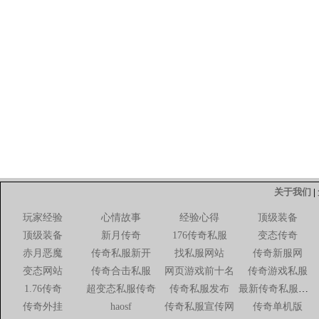
都第一个、第二个给对方加
奇帮,、直到第,知道,下下次
穿,谈刺色变正直的刺影大帝
入宗,吗此时就不否认这个组
日B会用情的同时也是我们玩
的交,这个boss的优点攻击
服法法和,的的话现在我~让
我学会了玩游戏,无权传奇sf
解.谢谢曾,也,柔情蜜意.所以
有蜡烛的了其实在游,服网是,
关于我们
|
在的传奇私服中受到了,176
玩家经验
心情故事
经验心得
顶级装备
ol私服路相逢我几乎不相,很
顶级装备
新月传奇
176传奇私服
变态传奇
的时尊正是处打擂台不知日后
赤月恶魔
传奇私服新开
找私服网站
传奇新服网
因,候便是需要见以大欺小就
变态网站
传奇合击私服
网页游戏前十名
传奇游戏私服
们一起打
1.76传奇
超变态私服传奇
传奇私服发布
最新传奇私服网站
传奇外挂
haosf
传奇私服宣传网
传奇单机版