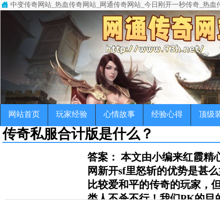
中变传奇网站_热血传奇网站_网通传奇网站_今日刚开一秒传奇_热血
中变传奇网站(www.93h.net)专注于变态传奇,超级变态传奇,超变
传奇，变态传奇，单职业传奇，超变传奇，宠物传奇，微变传奇，公益
网站首页
玩家经验
心情故事
经验心得
顶级
传奇私服合计版是什么？
答案： 本文由小编来红霞精
网新开sf里怒斩的优势是甚
比较爱和平的传奇的玩家，
类人不杀不行！我们PK的目
户端人而已，但是希望各位