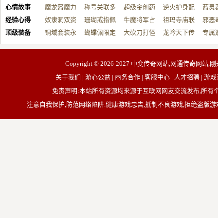
心情故事
制…
魔龙盔魔力
戴…
称号关联多
战…
超级金创药
帮…
逆火护身配
开…
蓝灵
经验心得
增…
奴隶洞双资
元…
珊瑚戒指佩
带…
牛魔将军占
祝…
祖玛寺庙联
台…
邪恶
顶级装备
源…
铜域套装永
戴…
蝴蝶佩限定
占…
大砍刀打怪
动…
龙吟天下传
杀…
专属
久…
规…
全…
奇…
器…
Copyright © 2026-2027
中变传奇网站,网通传奇网站,刚
关于我们 | 游心公益 | 商务合作 | 客服中心 | 人才招聘
免责声明:本站所有资源均来源于互联网网友交流发布,所
注意自我保护,防范网络陷阱.健康游戏忠告,抵制不良游戏,拒绝盗版游戏