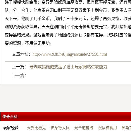
路子嗖嗖快刷金币；变异黑暗奴隶血厚攻高，但有概率掉元宝，还有
队，分工合作，他负责在洞口刷平平无奇奴隶卫士刷金币，我负责去
天下来，他刷了几千金币，我刷了三十多元宝，还爆了两张灵符，收
洞的资源获取差异，天天在洞口刷平平无奇怪却想要元宝，我赶紧把
变异黑暗奴隶。游戏里老鼻子地图的资源获取都有差异，找对对应的
要的资源，不用做无用功。
文章地址：
http://www.93h.net/jingyanxinde/27558.html
上一篇：
珊瑚戒指佩戴变猛了道士玩家网站进攻能力
下一篇：
传奇百科
玩家经验
天界无极克
护身符大佩
光芒道袍男
祝福糕食用
贝斯