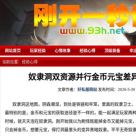
网站首页
玩家经验
心情故事
经验心得
顶级装备
幸
当前位置：
经验心得
奴隶洞双资源并行金币元宝差
文章作者：
好私服网站
发布时间：2026-5-30 1
奴隶洞这地图，阴森潮湿，到处是铁链和牢笼，里面的奴隶卫士、
最特别的是，金币和元宝的获取途径是不一样的，能一起满足玩家两
时候，就天天泡在奴隶洞。刚开始我以为刷怪既能掉金币又能掉元宝
只会掉金币，想要元宝，得打洞最里头的变异黑暗奴隶。平平无奇奴