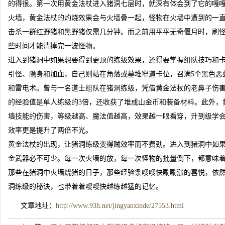
的得很。第一次用黄金法杖进入猪洞七层时，就深有体会到了它的嘎
火墙，黄金法杖的灼烧效果会与火墙叠一起，怪物在火墙中遭到的一
击杀一群红野猪和黑野猪仅需几分钟。而之前用平平无奇偃月时，刷
些时间才能清掉完一波怪物。
进入到猪洞中如果想要得到更顶的练级效果，还得要掌握组队技巧和
引怪、隐身和加血，自己则站在角落或墓堆窄道卡位，召满5个黑色恶
和雷电术。曾与一名道士组队在猪洞练级，凭借黄金法杖的老鼻子伤
的经验值是单人练级的3倍，还收获了堆成山金币和装备材料。此外，
墙技能的伤害，等级越高、魔法值越高，效果越一眼看穿，升到级学
效率更是提升了两倍不光。
黄金法杖的出现，让猪洞练级变得贼效率而不费劲。进入到猪洞中如
金武器必不可少。每一次火墙的放，每一次怪物的批量倒下，都意味
那些在猪洞中火墙烧猪的日子，那些经验条嗖嗖快唰唰涨的喜悦，依
洞练级的秘诀，也带着着嗖嗖快越练越猛的记忆。
文章地址：
http://www.93h.net/jingyanxinde/27553.html