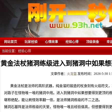
网站首页
玩家经验
心情故事
经验心得
顶级装备
幸
当前位置：
经验心得
黄金法杖猪洞练级进入到猪洞中如果想
文章作者：
火龙盔
发布时间：2026-5-30 1:5
果
黄金法杖是法师的高阶武器，纯金溜的锻造的杖身刻有火焰符文，
对路子在怪物堆一堆的猪洞中用。进入到猪洞中如果想要得到更顶的
堪称绝配，能让刷怪效率翻一倍，是法师猪洞练级的不二之选。
猪洞石墓阵是法师练级的天堂，怪物堆一堆且经验值高，但想要得到