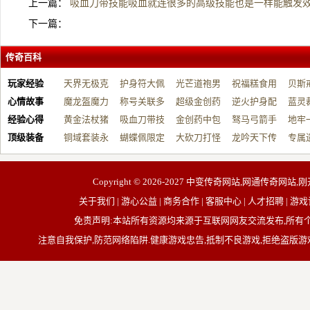
上一篇：
吸血刀带技能吸血就连很多的高级技能也是一样能触发
下一篇：
传奇百科
玩家经验
天界无极克
护身符大佩
光芒道袍男
祝福糕食用
贝斯
心情故事
制…
魔龙盔魔力
戴…
称号关联多
战…
超级金创药
帮…
逆火护身配
开…
蓝灵
经验心得
增…
黄金法杖猪
元…
吸血刀带技
带…
金创药中包
祝…
驽马弓箭手
台…
地牢
顶级装备
洞…
铜域套装永
能…
蝴蝶佩限定
帮…
大砍刀打怪
召…
龙吟天下传
用…
专属
久…
规…
全…
奇…
器…
Copyright © 2026-2027
中变传奇网站,网通传奇网站,刚
关于我们 | 游心公益 | 商务合作 | 客服中心 | 人才招聘
免责声明:本站所有资源均来源于互联网网友交流发布,所
注意自我保护,防范网络陷阱.健康游戏忠告,抵制不良游戏,拒绝盗版游戏