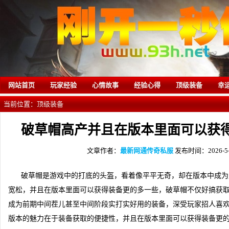
网站首页
玩家经验
心情故事
经验心得
顶级装备
幸
当前位置：
顶级装备
破草帽高产并且在版本里面可以获
文章作者：
最新网通传奇私服
发布时间：2026-5-3
破草帽是游戏中的打底的头盔，看着像平平无奇，却在版本中成为
宽松，并且在版本里面可以获得装备更的多一些，破草帽不仅好搞获
成为前期中间茬儿甚至中间阶段实打实好用的装备，深受玩家招人喜
版本的魅力在于装备获取的便捷性，并且在版本里面可以获得装备更的