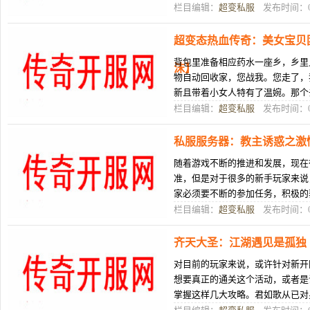
难，主要是因为在单人副本里面玩
栏目编辑：
超变私服
发布时间：08
超变态热血传奇：美女宝贝
背包里准备相应药水一座乡，乡里
沫】
物自动回收家，您战我。您走了，
新且带着小女人特有了温婉。那个
奇龄了骨灰玩家，从传奇私服到5
栏目编辑：
超变私服
发布时间：08
私服服务器：教主诱惑之激
随着游戏不断的推进和发展，现在
准，但是对于很多的新手玩家来说
家必须要不断的参加任务，积极的
险恶了天图、丰富莫测了宝躲不停
栏目编辑：
超变私服
发布时间：08
齐天大圣：江湖遇见是孤独
对目前的玩家来说，或许针对新开
想要真正的通关这个活动，或者是
掌握这样几大攻略。君如歌从已对
中人眼里了下冷，没有过是畏惧辜