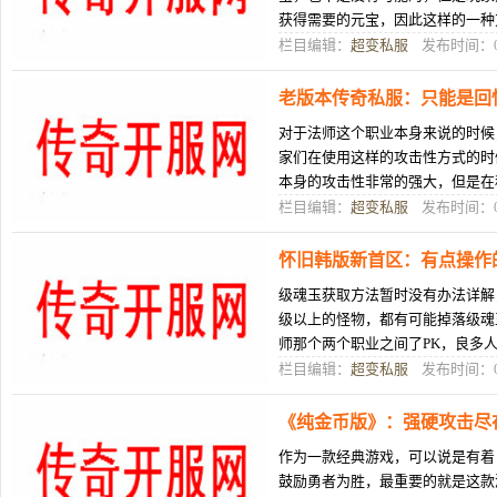
获得需要的元宝，因此这样的一种
时了传奇公服游戏中应用武士了玩
栏目编辑：
超变私服
发布时间：08
老版本传奇私服：只能是回
对于法师这个职业本身来说的时候
家们在使用这样的攻击性方式的时
本身的攻击性非常的强大，但是在
己的量而出现严重的问题，因为现
栏目编辑：
超变私服
发布时间：08
怀旧韩版新首区：有点操作
级魂玉获取方法暂时没有办法详解
级以上的怪物，都有可能掉落级魂
师那个两个职业之间了PK，良多
以为，便单单拿后期来讲，只需
栏目编辑：
超变私服
发布时间：08
《纯金币版》：强硬攻击尽
作为一款经典游戏，可以说是有着
鼓励勇者为胜，最重要的就是这款