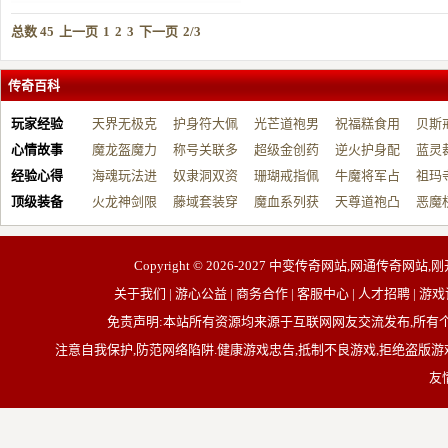
总数 45
上一页
1
2
3
下一页
2/3
传奇百科
玩家经验
天界无极克
护身符大佩
光芒道袍男
祝福糕食用
贝斯
心情故事
制…
魔龙盔魔力
戴…
称号关联多
战…
超级金创药
帮…
逆火护身配
开…
蓝灵
经验心得
增…
海魂玩法进
元…
奴隶洞双资
带…
珊瑚戒指佩
祝…
牛魔将军占
台…
祖玛
顶级装备
阶…
火龙神剑限
源…
藤域套装穿
戴…
魔血系列获
占…
天尊道袍凸
动…
恶魔
制…
戴…
取…
显…
有…
Copyright © 2026-2027
中变传奇网站,网通传奇网站,刚
关于我们 | 游心公益 | 商务合作 | 客服中心 | 人才招聘
免责声明:本站所有资源均来源于互联网网友交流发布,所
注意自我保护,防范网络陷阱.健康游戏忠告,抵制不良游戏,拒绝盗版游戏
友