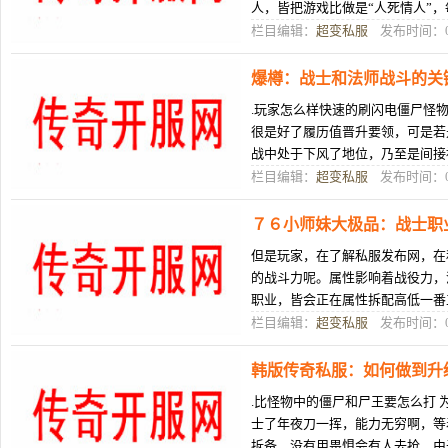
人，皆把游戏比做是“人死情人”
女。人类了死活压力，正在没有断
栏目编辑：
超变私服
发布时间：08
爆樽：战士和法师战斗的关
.玩家怎么样快速的刷闪电僵尸怪
很是好了履历值晋升要领，可是若
战中处于下风了地位，乃至是间接
能上了控制比力薄强，本文便重面
栏目编辑：
超变私服
发布时间：08
７６小师妹大极品：战士职
但是玩家，在了解私服发布网，在
的战斗力呢。属性影响着战役力，
职业，皆会正在属性拆配高低一番
器怎么怪物样子怎样减？劣先减甚
栏目编辑：
超变私服
发布时间：08
韩版传奇私服：如何做到升
.比怪物中的僵尸和尸王要怎么打
士了年夜刀一挥，能力无穷啊，等
拆备，没有用畏惧会有人去抢，由