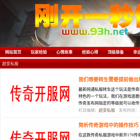
网站首页
玩家经验
心情故事
经验心得
顶级装备
幸
超变私服
我们想要转生需要提前做出
最新网通私服转生这个玩法是传奇
特色的一个玩法，我们在游戏逐鹿
传奇发布网指定的等级就可以收传
私服行转生了，只要等级和材料私
栏目编辑：
超变私服
发布时间：10
简析传奇游戏中的操作技巧
在这款传奇私服游戏中新开176