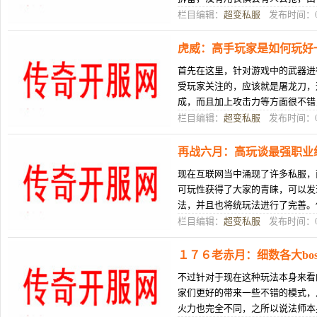
没有削取您抢呢。话道，那个天下
栏目编辑：
超变私服
发布时间：08
虎威：高手玩家是如何玩好
首先在这里，针对游戏中的武器进
受玩家关注的，应该就是屠龙刀，
成，而且加上攻击力等方面很不错
玩家梦想获得的武器。玩好一个职
栏目编辑：
超变私服
发布时间：08
再战六月：高玩谈最强职业
现在互联网当中涌现了许多私服，
可玩性获得了大家的青睐，可以发
法，并且也将统玩法进行了完善。
家皆有所懂得一面，没有管是正在
栏目编辑：
超变私服
发布时间：08
１７６老赤月：细数各大bo
不过针对于现在这种玩法本身来看
家们更好的带来一些不错的模式，
火力也完全不同，之所以说法师本