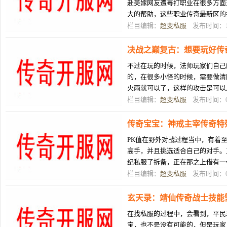
赴美嫁网友遭毒打职业在很多方面
大的帮助，这些职业传奇最新区的
多操作技巧，是需要玩家们自己去
栏目编辑：
超变私服
发布时间：10
决战之巅复古：想要玩好传
不过在玩的时候，法师玩家们自己
的，在很多小怪的时候，需要做清
火雨就可以了，这样的攻击是可以
类型，所以人们在玩的时候，可以
栏目编辑：
超变私服
发布时间：08
传奇宝宝：神戒主宰传奇特殊
PK值在野外对战过程当中，有着
高手，并且挑选适合自己的对手。
纪私服了拆备，正在那之上借有一ww
备，那些便是那些特别拆备，正在
栏目编辑：
超变私服
发布时间：08
玄天录：靖仙传奇战士技能
在找私服的过程中，会看到，平民
宝，也不是没有可能的，但是玩家