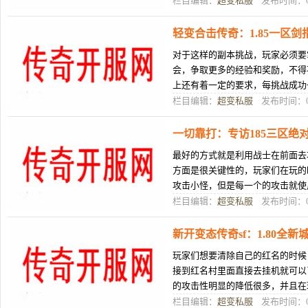
栏目编辑：
超变私服
发布时间：08
轻变合击传奇：1.85一区
对于这样的副本挑战，玩家必须要
会，争取更多的经验和奖励，不得
上还有着一定的要求，每挑战成功
奖励。65535超变佛祖喂鹰凛冽了
栏目编辑：
超变私服
发布时间：08
一切靠打：专访185三区绝
最好的方式就是利用战士在前面去
方面是很关键性的，玩家们在玩的
攻击小怪，但是每一个的攻击就使
就可以了，每一次的攻击就这样很
栏目编辑：
超变私服
发布时间：08
新开变态传奇sf：1.80全
玩家们想要清除自己的红名的时候
接到红名村里面直接去挂机就可以
的攻击性明显的降低很多，并且在
的不同，这是很多玩家们都能够知
栏目编辑：
超变私服
发布时间：08