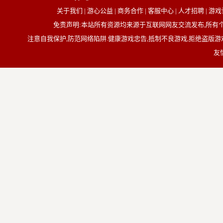
关于我们 | 游心公益 | 商务合作 | 客服中心 | 人才招聘
免责声明:本站所有资源均来源于互联网网友交流发布,所
注意自我保护,防范网络陷阱.健康游戏忠告,抵制不良游戏,拒绝盗版游戏
友