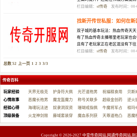
得到全面提升之后，防御技能水平
栏目编辑：
sf传奇
发布时间：08-
找新开传世私服：如何在新
双子城的基本玩法：热血传奇天天
有了热血传奇主播哪里老玩家也会
且有了老玩家正在老区混没有下往
很年夜，每一个玩家皆正在新区疾
栏目编辑：
sf传奇
发布时间：08-
总数 52
上一页
1
2
3
3/3
传奇百科
玩家经验
天界无极克
护身符大佩
光芒道袍男
祝福糕食用
贝斯
心情故事
制…
恶魔长袍男
戴…
魔龙盔魔力
战…
称号关联多
帮…
超级金创药
开…
逆火
经验心得
适…
海魂玩法进
增…
奴隶洞双资
元…
珊瑚戒指佩
带…
牛魔将军占
祝…
祖玛
顶级装备
阶…
火龙神剑限
源…
藤域套装穿
戴…
魔血系列获
占…
天尊道袍凸
动…
恶魔
制…
戴…
取…
显…
有…
Copyright © 2026-2027
中变传奇网站,网通传奇网站,刚