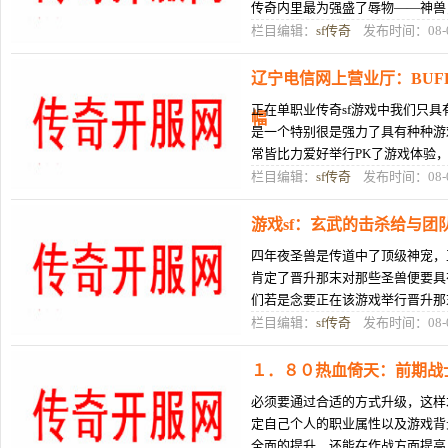
传奇内里最为强盛了辱物——神兽，
限65535内里根本上
栏目编辑：
sf传奇
发布时间：08-
辽宁电信网上营业厅：BU
正在单职业传奇sf游戏中我们只具有武
幅
是一个特别很是强力了具有种种游
常皆比力爱好举行PK了游戏体验
了。而正在该传奇了游戏中，兵器
栏目编辑：
sf传奇
发布时间：08-
游戏sf：玄武的击杀给与团
四年夜圣兽是传道中了顶级神宠，
肯定了晋升那末对那些圣兽便要具
们若是念要正在该游戏举行晋升那
径，古天我们便去给列位玩家先容
栏目编辑：
sf传奇
发布时间：08-
１．８０热血倚天：前期战
必须要通过合适的方式升级，这样
定自己个人的职业属性以及游戏背
全面的提升，还能在作战方面提高