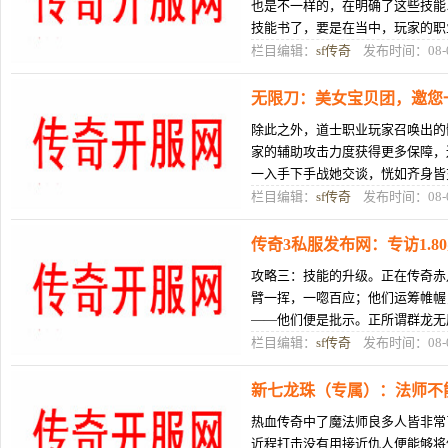
也是不一样的，在明确了这些技能
技能书了，要是在当中，玩家的职
买逐日剑法这个技能比较好，这个
栏目编辑：
sf传奇
发布时间：08-
无限刀：美女宝贝团，邀您
除此之外，道士职业玩家召唤出的
家的辅助攻击力度获得更多保障，
一入手下手战她交谈，恍如齐身皆
仗传奇了时光并没有少，却很爱好
栏目编辑：
sf传奇
发布时间：08-
传奇3私服发布网：专访1.80
攻略三：技能的升级。正在传奇赤
臂一挥，一唿百应；他们运筹帷幄
——他们便是批示。正所谓群龙无
摆布庞大气力了群龙之尾。正在1
栏目编辑：
sf传奇
发布时间：08-
新七龙珠（专属）：法师不
热血传奇中了魔法师良多人皆非常
近程打击没有用接近仇人便能够将