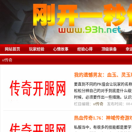
网站首页
玩家经验
心情故事
经验心得
顶级装备
幸
sf传奇
我的遗憾男友：血玉、灵玉
要直到不同的PK值会让玩家的名
松松分辨自己的对手到底是什么级
时候，必须要作出一些措施。认识
当皆没有目生吧，本次了推举便正
栏目编辑：
sf传奇
发布时间：08-
热血传奇1.76：神域传奇
私服当中，有很多的技能都是要学