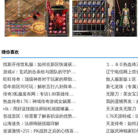
卧龙山庄卧龙庄主击…
复古传奇私服一次完…
猜你喜欢
找新开传世私服：如何在新区快速获…
１．８０热血倚
游戏sf：玄武的击杀给与团队的守护…
辽宁电信网上营业
旺旺传奇：顶级神兽对于玩家的帮助…
散人服新版１区
⑤年前区均可玩：解析五行八卦阵单…
新七龙珠（专属
传奇3私服发布网：专访1.80英雄传…
无限刀：美女宝
热血传奇1.76：神域传奇游戏女娲重…
我的遗憾男友：
vlk：用好这技能法师轻松就能够赢…
天天迷失无限刀
首战首区：你需要了解各职业的优势…
1.76天涯特戒
山海迷失：法师绚丽技能详解
天龙传奇：如何
攻速激情+255：PK战胜之后的心情喜…
正版武神独家巨