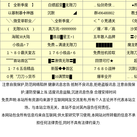
【 全新季度 】
白嫖超变█无限刀
﹍仙剑奇侠﹍
●
以暴制暴╋神器
沉默 ◢
群496480802
教
╲╲微变单职业╱
╲全新季度╱
＜＂０茺通关
《
( 无限MAX )
真万兆+99999999
╱爆╱率╱高
沙
海贼38大陆
█首战█星王+1
五年散人品牌
〓
小极品+７
免费→满速无限刀
██████
魔龙
１丶８０霸天复古
１７６小极品+６
免费挂机拾取
无限
﹌﹌首站首区﹌﹌
█〓激情无限〓█
回馈可打★
１·７６五岳精品
新服◆◆首区
７６８０战神
沉默
０茺〝刀刀っ货币
█10满赞助█
爆率全开
﹍﹍
注意自我保护,防范网络陷阱.健康讯息忠告:抵制不良讯息,拒绝盗版讯息.注意自我保
护,谨防受骗上当.适度讯息益脑,沉迷讯息伤身.合理安排时间
免责声明:本站所有资源均来源于互联网网友交流发布,所有个人言论并不代表本站立
场，与本站立场无关，本站不会对其內容负任何责任。
本网站包含所有信息均来自互联网,供大家研究学习使用,本网站对所转载的信息不承
担任何法律责任,同时不具有法律约束力.