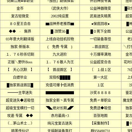
剑舞江南●单职业
「独创」剧情探索
怀旧神技专属
挂
金币
（武侠大作）
公益神器微变
█砍
复古轻微变
2002纯设置
武易迷失暗黑
超
８０星王合击
▆战神养老推荐▆
●保底回收●
█
◆◆ · 無界
█-顶赞30-█
█０茺下全图
公
03年意大利翻译版
上线自动挂机捡物
一切装备靠怪
老
独家·新版本
( 免费·专属 )
--首战首区
╲打
１．７６秒杀切割
九大进阶
十万爆率满地
金
正版╲野外Boss
１．７６散人为王
公益超变合击
花时
【 天心沉默 】
【 首战首区 】
〔 １战１区
7
白嫖毕业
双授权████
第一大区
上
█独家首战首区█
充值可爆╊低消费
１区
沙
━━━主宰迷失
▇▇▇▇▇▇▇▇
沙奖８８８８
鉴
超变迷失◆送吸怪
独家全新丶真专属
免费〃单职业
魔龙
超级宝宝横扫一切
◥◣绝对长期◢◤
免费送◆吸怪
独
攻速·专属 ◆◆
赤月最高+3
百张地图
复
〈﹍茅山术士﹍〉
纯元宝复古迷失
【采集制作】
█
暗黑传仙记
无捐献装备靠打
群958490731
宠