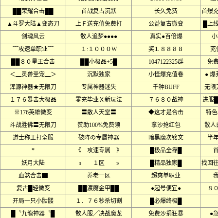
██荣耀合击██
首战复古沉默
长久免费
首爆
▲斗罗大陆▲变态刀
上Ｆ送充值免费打
公益复古微变
█上
剑魂风云
散人追梦●●●●
真实●百倍爆
小
﹌攻速单职业﹌
１:１０００W
奖⒈８８８８
茺
██８０星王合击
██小极品+5█
1047122325群
免
＜▁灵兽圣宠▁＞
沉默独家
小怪爆充值卷
● 
浑源神器★无限刀
专属神器迷失
千种BUFF
无限
１７６暴击大极品
零充毕业Ｘ新玩法
７６８０战神
进服
※176英雄微变
〓散人天堂〓
◆这才是合击
特色
斗战胜佛〓无限刀
赞助100%免费领
拿沙抢红包
散人
道士称王打全服
破阵の专属神器
暗黑魔次铭文
半
*
《 攻速专属 》
█极品全靠█
妖月大陆
э １区 э
█精品独家█
找回
血煞合击▇
养老一区
超爽单职业
复古█轻微变
██渡魔金甲██
●起号便宜●
８
开局一只小骷髅
１．７６秒杀切割
█必爆终极█
█〝九龍神器〝█
散人服╱决战魔龙
免费沙捐狂暴
●