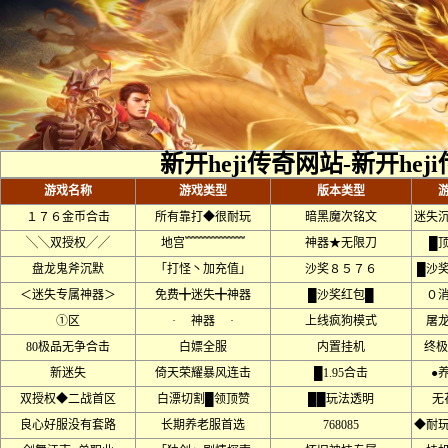
新开heji传奇网站-新开he
游戏名称
游戏类型
版本类型
１７６金币合击
所有靠打◆很耐玩
暗黑魔次铭文
迷失
╲╲双授权╱╱
地宫﹌﹌﹌﹌﹌
神器★无限刀
█
盘龙鬼斧沉默
「打怪丶加充值」
沙奖８５７６
█沙
＜迷失专属神器＞
免费╋迷失╋神器
█沙奖红包█
０
①区
· 神器 ·
上线疯狗模式
屠
80极品无争合击
白嫖全服
内置挂机
终极
新迷失
倚天荣耀暴风连击
█1.95合击
●
双授权◆二战首区
白漂切割█领顶赞
██玩法透明
无
良心好服没有套路
长期养老服首选
768085
◆耐