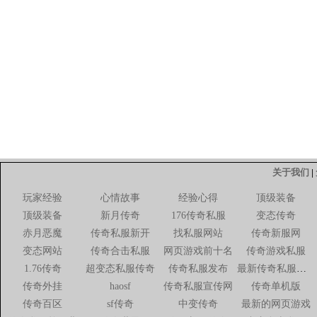
关于我们
|
玩家经验
心情故事
经验心得
顶级装备
顶级装备
新月传奇
176传奇私服
变态传奇
赤月恶魔
传奇私服新开
找私服网站
传奇新服网
变态网站
传奇合击私服
网页游戏前十名
传奇游戏私服
1.76传奇
超变态私服传奇
传奇私服发布
最新传奇私服网站
传奇外挂
haosf
传奇私服宣传网
传奇单机版
传奇百区
sf传奇
中变传奇
最新的网页游戏