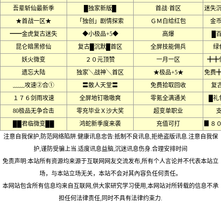
吾辈斩仙最新季
█独家新版█
首战·首区
迷失
★首战一区★
「独创」剧情探索
ＧＭ白给红包
金
━━金虎复古迷失
◆小极品+5◆
高爆
█
昆仑暗黑修仙
复古█沉默█首区
全屏技能佣兵
绿
妖火微变
２０元顶赞
一月一区
╋╋
遗忘大陆
独家╲战神╲首区
★极品+5★
免费
﹏﹏攻速②合①
〓散人天堂〓
免费拾取回收
复古
１７６剑雨攻速
全屏地钉嗷嗷爽
零氪全满通关
█礼
80极品无争合击
零充毕业Ｘ沙大奖
超变单职业
██君临微变██
鸿蛇新季度来袭
充值可打
▊８
注意自我保护,防范网络陷阱.健康讯息忠告:抵制不良讯息,拒绝盗版讯息.注意自我保
护,谨防受骗上当.适度讯息益脑,沉迷讯息伤身.合理安排时间
免责声明:本站所有资源均来源于互联网网友交流发布,所有个人言论并不代表本站立
场，与本站立场无关，本站不会对其內容负任何责任。
本网站包含所有信息均来自互联网,供大家研究学习使用,本网站对所转载的信息不承
担任何法律责任,同时不具有法律约束力.