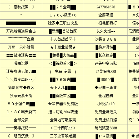
〔 春秋战国 〕
██２５全满██
2477061676
▊８
*
１７６小极品+６
全屏吸怪
メ
▇▇▇▇▇▇▇▇
独家◆三职业火龙
一根毛都靠打
倍
万兆骷髅道盾合击
█新版█首站首区
长久火爆●●
低消
﹌﹌﹌﹌﹌血魔
╋80首战首区╋
沙奖８８８８
此
开局一只小骷髅
★十职业暗黑★
█绝对激情█
〓〓战魂迷失〓〓
█免费█大极品█
█长久稳定█
1
曦晖沉默
＜█首战首区█＞
迷失中变沉默
保底
迷失攻速无限刀▇
( 免费·专属 )
沙奖保底888
免费
╲╲微变单职业╱
██７６复古██
█180195█
超
免费顶赞◆首区
天下大乱████
◆经典三职业
终
独家元素玉兔
██新版首区██
全程挂机
全
８０小强合击██
吾辈神器※免费版
小极品+10
━
１丶８０霸天复古
送→切割Ｍax攻速
免费全满通关
领
全部免费
全屏地钉嗷嗷爽
免费挂机白嫖
充１
━━英雄战纪━━
＜二十四职业＞
统战奖励5888
《 旭日沉默 》
三职业召唤老魔
█ＰＫ激情█
◆ 