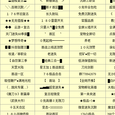
〓迦楼复古〓
＜ 新版首区 ＞
沉默三职业
█
╲╲百顺沉默╱╱
██新Ｆ首区██
０充毕业包吃
超
１·７６怀旧复古
长久耐玩
免费沉默迷失
《
★★无充值版★★
１·８０雷霆开天
官服品质
教
◆◆ 云游〃复古
只要人气█全免费
全屏火墙开天
全
天门迷失60季度█
〝 首区 〝
宠物全屏切
点
★梦想传奇★
０茺起飛━━━━
养老
▊▊抖音骷髅王▊
首战上线送顶赞
１０元顶赞
诛
攻速╱单职业
老迷失
挖矿●挖一切
无
【 血饮第三季
█经典三合一█
低消保值耐玩
新
天罡大陆
星王加１首战首区
刀光剑影
首战一区
７６极品合击
群770942079
无沙
吸怪鞭尸●满地光柱
【 首站 】
【全网齐推】
█白
〈﹍国风专属﹍〉
▃▅▆超变迷失★
宠物孵化英雄
大极
《魔刀９》新篇章
复古轻微变
·第一未央迷
★
（武侠大作）
０充高爆ミ无限刀
★极品+5★
十五天合区
变态+33333333
微变迷失沉默
魔龙
１·８０战神终极
首站首区
176小极品
200