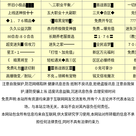
怀旧小极品███
╲三职业平衡╱
█首战首区█
一切
上线送神技╋╋
五大职业十大副职
三天◆合区◆
充
◆１．７６精品◆
〈█暗黑宠物█〉
免费开专区
777
久久公益沉默
赤月终极微变神器
免费→爆充值
迷失
80合击\８０合击
长期养老服首选
〓１·７６〓
〔教
超变迷失▊倍攻刀
迷失之家━━━
█全民追梦█
７０
星王+１━━━━
「打怪丶加充值」
新区万元福利
免费
《 暗黑将至 》
轻松通关◆真①区
区区必爆终极
免费礼包▓送切割
█〓首战首区〓█
０充可拿沙
高爆微变╱耐玩╱
不充→领稀有宠物
铭文倍攻魔次
注意自我保护,防范网络陷阱.健康讯息忠告:抵制不良讯息,拒绝盗版讯息.注意自我保
护,谨防受骗上当.适度讯息益脑,沉迷讯息伤身.合理安排时间
免责声明:本站所有资源均来源于互联网网友交流发布,所有个人言论并不代表本站立
场，与本站立场无关，本站不会对其內容负任何责任。
本网站包含所有信息均来自互联网,供大家研究学习使用,本网站对所转载的信息不承
担任何法律责任,同时不具有法律约束力.